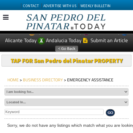
CONTACT
ADVERTISE WITH US
WEEKLY BULLETIN
Spanish News Today
Murcia Today
EDITIONS:
Alicante Today
Andalucia Today
Submit an Article
TAP FOR San Pedro del Pinatar PROPERTY
HOME
>
BUSINESS DIRECTORY
> EMERGENCY ASSISTANCE
Sorry, we do not have any listings which match what you are looking